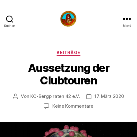
Suchen
Menü
Die
Bergpiraten
Kategorien
BEITRÄGE
Aussetzung der
Clubtouren
Von
KC-Bergpiraten 42 e.V.
17. März 2020
Beitragsautor
Veröffentlichungsdat
zu
Keine Kommentare
Aussetzung
der
Clubtouren