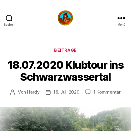
Suchen
Menü
Die
Bergpiraten
Kategorien
BEITRÄGE
18.07.2020 Klubtour ins
Schwarzwassertal
zu
Von
Hardy
18. Juli 2020
1 Kommentar
Beitragsautor
Veröffentlichungsdatum
18.0
Klub
ins
Schw