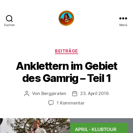
Suchen
Menü
Die
Bergpiraten
Kategorien
BEITRÄGE
Anklettern im Gebiet
des Gamrig – Teil 1
Von
Bergpiraten
23. April 2016
Beitragsautor
Veröffentlichungsdatum
zu
1 Kommentar
Anklettern
im
Gebiet
des