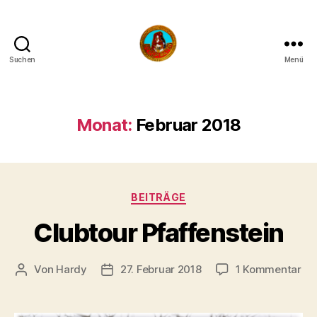
Suchen
Menü
Die
Bergpiraten
Monat:
Februar 2018
Kategorien
BEITRÄGE
Clubtour Pfaffenstein
zu
Von
Hardy
27. Februar 2018
1 Kommentar
Beitragsautor
Veröffentlichungsdatum
Clu
Pfa